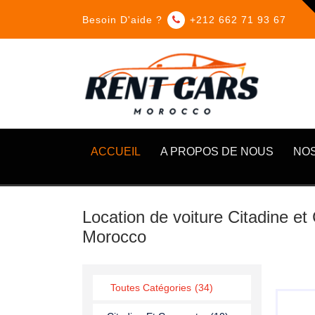
Besoin D'aide ?
+212 662 71 93 67
ACCUEIL
A PROPOS DE NOUS
NOS
Location de voiture Citadine e
Morocco
Toutes Catégories
(34)