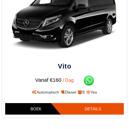
Vito
Vanaf €160
/ Dag
Automatisch
Diesel
8
Yes
BOEK
DETAILS