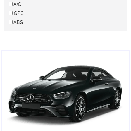
A/C
GPS
ABS