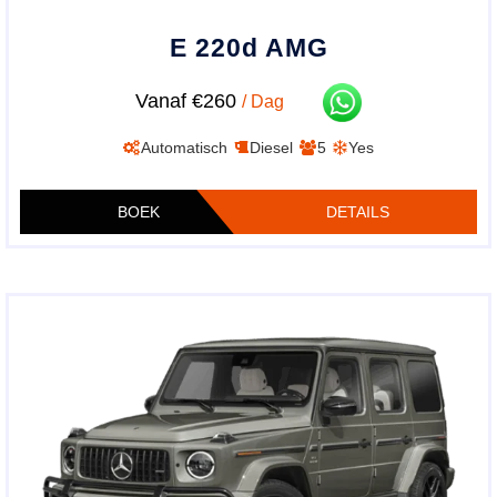
E 220d AMG
Vanaf €260
/ Dag
Automatisch
Diesel
5
Yes
BOEK
DETAILS