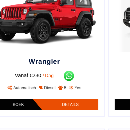
Wrangler
Vanaf €230
/ Dag
Automatisch
Diesel
5
Yes
BOEK
DETAILS