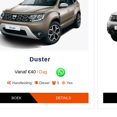
Duster
Vanaf €40
/ Dag
Handleiding
Diesel
5
Yes
BOEK
DETAILS