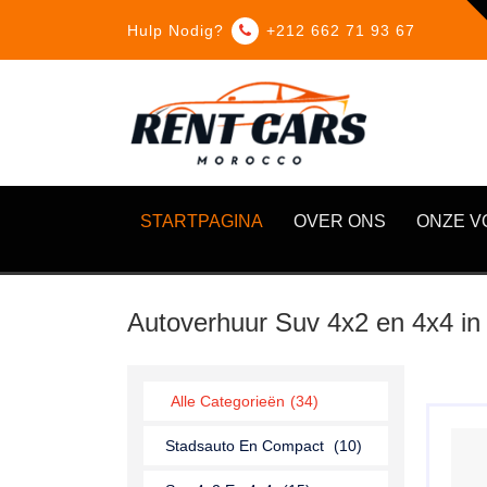
Hulp Nodig?
+212 662 71 93 67
STARTPAGINA
OVER ONS
ONZE V
Autoverhuur Suv 4x2 en 4x4 in
Alle Categorieën
(34)
Stadsauto En Compact
(10)