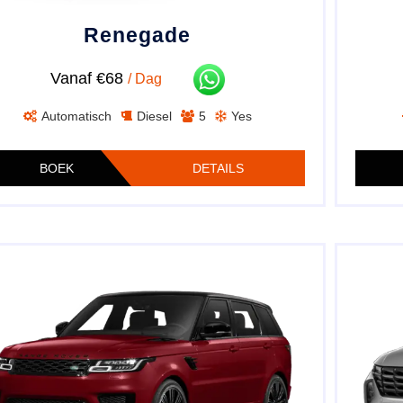
Renegade
Vanaf €68
/ Dag
Automatisch
Diesel
5
Yes
BOEK
DETAILS