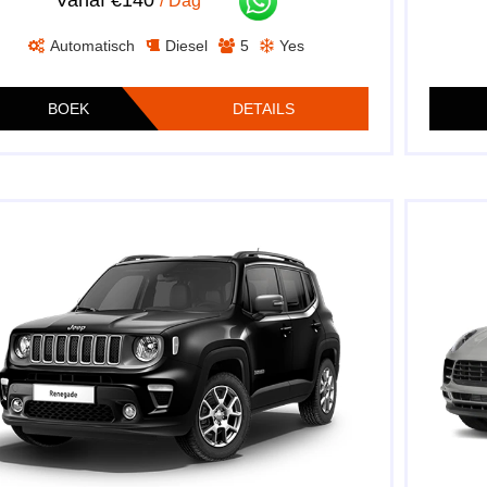
/ Dag
Automatisch
Diesel
5
Yes
BOEK
DETAILS