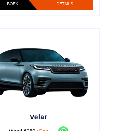
BOEK
DETAILS
Velar
Vanaf €250