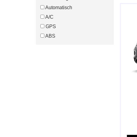
Automatisch
A/C
GPS
ABS