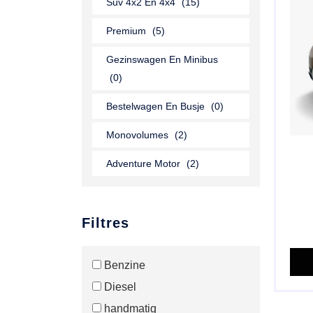
Suv 4x2 En 4x4
(15)
Premium
(5)
Gezinswagen En Minibus
(0)
Bestelwagen En Busje
(0)
Monovolumes
(2)
Adventure Motor
(2)
Filtres
Benzine
Diesel
handmatig