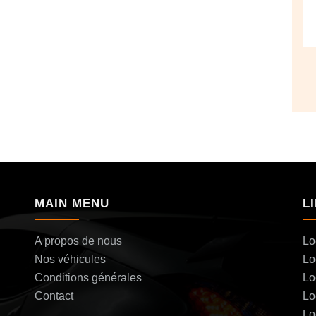
MAIN MENU
L
A propos de nous
Lo
Nos véhicules
Lo
Conditions générales
Lo
Contact
Lo
Lo