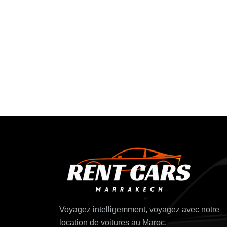
Voyagez intelligemment, voyagez avec notre
location de voitures au Maroc.