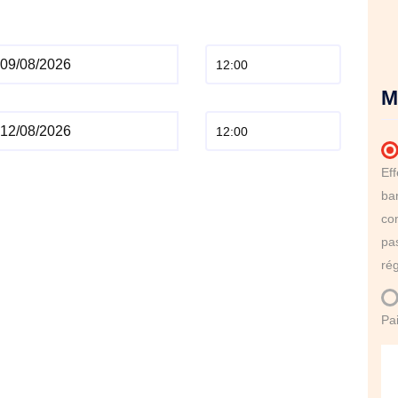
M
Ef
ba
co
pa
rég
Pa